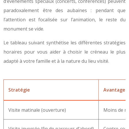
d’événements spéciaux (concerts, conférences) peuvent
paradoxalement être des aubaines : pendant que
l’attention est focalisée sur l’animation, le reste du
monument se vide.
Le tableau suivant synthétise les différentes stratégies
horaires pour vous aider à choisir le créneau le plus
adapté à votre famille et à la nature du lieu visité.
Stratégie
Avantages
Visite matinale (ouverture)
Moins de mo
Visite inversée (fin de parcours d’abord)
Contre-cour